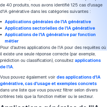
> Applications dans l'éducation
de 40 produits, nous avons identifié 125 cas d'usage
> Applications dans la mode
d'IA générative dans les catégories suivantes :
> Applications bancaires
Applications générales de l'IA générative
Applications sectorielles de l'IA générative
> Applications dans le jeu vidéo
Applications de l'IA générative par fonction
métier
> Applications dans le voyage
Pour d'autres applications de l'IA pour des requêtes où
> Applications dans le commerce de détail
il existe une seule réponse correcte (par exemple,
prédiction ou classification), consultez
applications
> Applications dans l'assurance
de l'IA
.
> Applications dans la fabrication
Vous pouvez également voir
des applications d'IA
générative, cas d'usage et exemples concrets
Applications de l'IA générative par fonction métier
dans une liste que vous pouvez filtrer selon divers
> Applications dans le service client
critères tels que la fonction métier ou le secteur.
> Applications financières