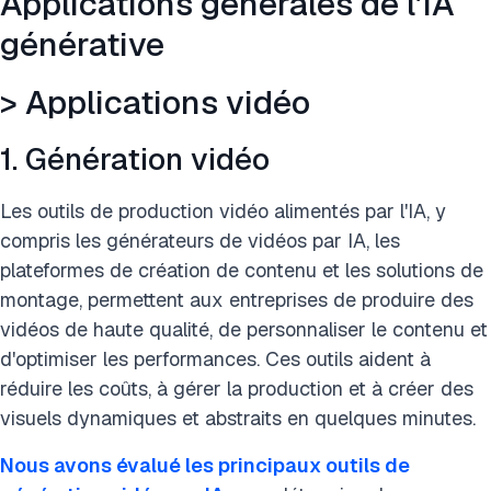
Applications générales de l'IA
générative
> Applications marketing
> Applications RH
> Applications vidéo
> Applications chaîne d'approvisionnement et achats
1. Génération vidéo
> Applications juridiques
Les outils de production vidéo alimentés par l'IA, y
> Applications commerciales
compris les générateurs de vidéos par IA, les
plateformes de création de contenu et les solutions de
> Applications d'audit
montage, permettent aux entreprises de produire des
vidéos de haute qualité, de personnaliser le contenu et
> Applications Recherche et Développement (R&D)
d'optimiser les performances. Ces outils aident à
> Applications de productivité et d'automatisation
réduire les coûts, à gérer la production et à créer des
visuels dynamiques et abstraits en quelques minutes.
Résumé des applications d'IA générative avec cas d'usage
et exemples
Nous avons évalué les principaux outils de