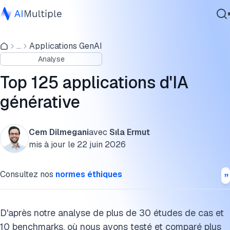
Applications générales de l'IA générative
...
Applications GenAI
IA agentique
> Applications vidéo
Analyse
cybersécurité
> Applications image
Données
Top 125 applications d'IA
Logiciel d'entreprise
> Applications audio
générative
Services
> Applications textuelles
Cem Dilmegani
avec
Sıla Ermut
> Applications basées sur le code
mis à jour le
22 juin 2026
Contactez-nous
> Autres applications
Consultez nos
normes éthiques
Applications sectorielles de l'IA générative
> Applications dans la santé
D'après notre analyse de plus de 30 études de cas et
10 benchmarks, où nous avons testé et comparé plus