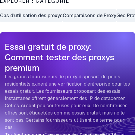
EXPLORER : CATÉGORIE
Cas d'utilisation des proxys
Comparaisons de Proxy
Geo Pro
Essai gratuit de proxy:
Comment tester des proxys
premium
Les grands fournisseurs de proxy disposant de pools
résidentiels exigent une vérification d'entreprise pour les
essais gratuit. Les fournisseurs proposant des essais
instantanés offrent généralement des IP de datacenter.
Celles-ci sont peu coûteuses pour eux. De nombreuses
offres sont étiquetées comme essais gratuit mais ne le
sont pas. Certains fournisseurs utilisent ce terme pour
des…
Tarification proxy
28 Juil
Comparaison des Fonctionnalités