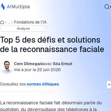
Biais dans la reconnaissance faciale
...
Fondations de l'IA
IA agentique
1. Vie privée et surveillance
Analyse
cybersécurité
2. Biais et erreurs d’identification
Données
Top 5 des défis et solutions
Logiciel d'entreprise
3. Sécurité des données et utilisation abusive
de la reconnaissance faciale
Services
4. Limitations techniques en conditions réelles
Cem Dilmegani
avec
Sıla Ermut
5. Problèmes éthiques et sociétaux
mis à jour le
22 juin 2026
Contactez-nous
Les étapes de la technologie de reconnaissance faciale
Consultez nos
normes éthiques
Comment mesurer la précision de la reconnaissance
FAQ
La reconnaissance faciale fait désormais partie du
quotidien, du déverrouillage des téléphones à la