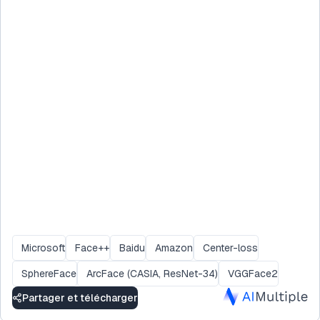
Microsoft
Face++
Baidu
Amazon
Center-loss
SphereFace
ArcFace (CASIA, ResNet-34)
VGGFace2
Partager et télécharger