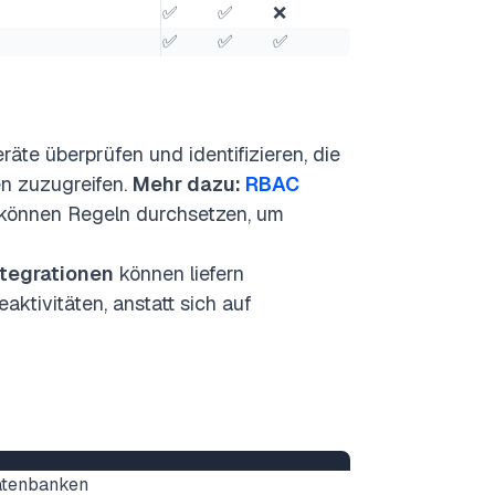
✅
✅
❌
✅
✅
✅
te überprüfen und identifizieren, die
n zuzugreifen.
Mehr dazu:
RBAC
können Regeln durchsetzen, um
ntegrationen
können
liefern
aktivitäten, anstatt sich auf
Datenbanken