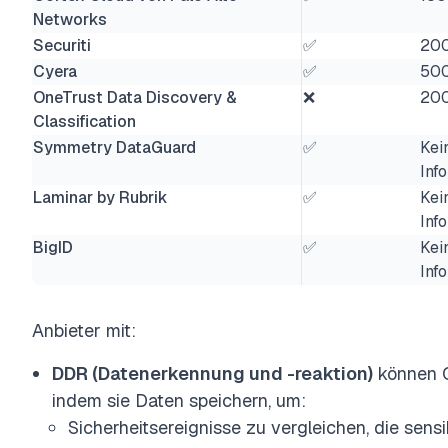
Networks
Securiti
✅
20
Cyera
✅
50
OneTrust Data Discovery &
❌
20
Classification
Symmetry DataGuard
✅
Kei
Inf
Laminar by Rubrik
✅
Kei
Inf
BigID
✅
Kei
Inf
Anbieter mit:
DDR (Datenerkennung und -reaktion)
können 
indem sie Daten speichern, um:
Sicherheitsereignisse zu vergleichen, die sens