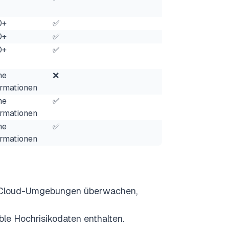
0+
✅
0+
✅
0+
✅
ne
❌
ormationen
ne
✅
ormationen
ne
✅
ormationen
Cloud-Umgebungen überwachen,
ible Hochrisikodaten enthalten.