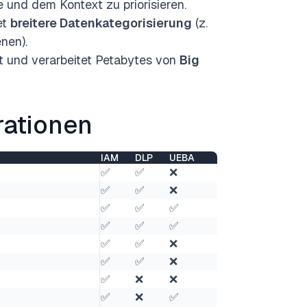
 und dem Kontext zu priorisieren.
et
breitere Datenkategorisierung
(z.
nen).
t und verarbeitet Petabytes von
Big
rationen
IAM
DLP
UEBA
✅
✅
❌
✅
✅
❌
✅
✅
✅
✅
✅
✅
✅
✅
❌
✅
✅
❌
✅
❌
❌
✅
❌
✅