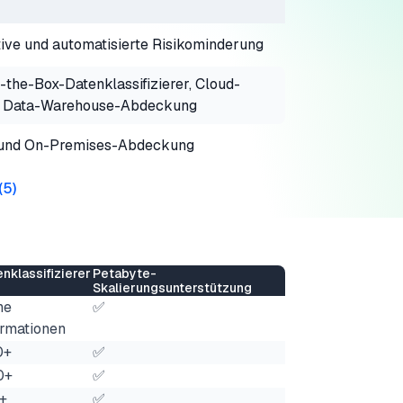
ive und automatisierte Risikominderung
-the-Box-Datenklassifizierer, Cloud-
 Data-Warehouse-Abdeckung
 und On-Premises-Abdeckung
(
5
)
nklassifizierer
Petabyte-
Skalierungsunterstützung
ne
✅
ormationen
0+
✅
0+
✅
+
✅