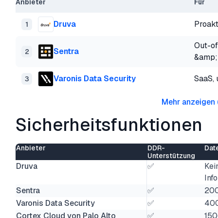
Anbieter
Für
Druva
Proakt
1
Out-of
Sentra
2
&amp;
Varonis Data Security
SaaS,
3
Mehr anzeigen
Sicherheitsfunktionen
Anbieter
DDR-
Date
Unterstützung
Druva
✅
Kei
Inf
Sentra
✅
20
Varonis Data Security
✅
40
Cortex Cloud von Palo Alto
✅
150