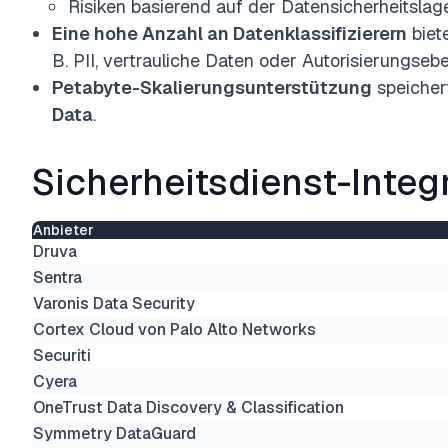
Risiken basierend auf der Datensicherheitslage
Eine hohe Anzahl an Datenklassifizierern
biet
B. PII, vertrauliche Daten oder Autorisierungsebe
Petabyte-Skalierungsunterstützung
speicher
Data
.
Sicherheits
dienst
-Integ
Anbieter
Druva
Sentra
Varonis Data Security
Cortex Cloud von Palo Alto Networks
Securiti
Cyera
OneTrust Data Discovery & Classification
Symmetry DataGuard