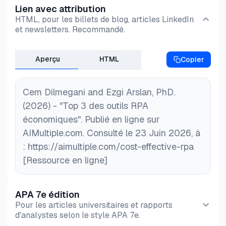
Lien avec attribution
des outils de robotisation des processus open
HTML, pour les billets de blog, articles LinkedIn
source, mais avec un support back-end. Ces
et newsletters. Recommandé.
solutions ne sont souvent pas le fait des grands
fournisseurs RPA
, mais de plus petites entreprises
Aperçu
HTML
Copier
qui s'appuient sur des développements open
source et communautaires pour offrir une solution
Cem Dilmegani and Ezgi Arslan, PhD.
RPA abordable et accessible.
(2026) - "Top 3 des outils RPA
Si les fournisseurs RPA :
économiques". Publié en ligne sur
– Proposent des packages de licence plus
AIMultiple.com. Consulté le 23 Juin 2026, à
économiques
: https://aimultiple.com/cost-effective-rpa
– Permettent aux utilisateurs de payer pour ce
[Ressource en ligne]
dont ils ont besoin
– Élargissent leurs partenariats
APA 7e édition
Ils seraient plus attrayants pour davantage
Pour les articles universitaires et rapports
d'organisations.
d'analystes selon le style APA 7e.