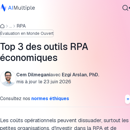
Qu'est-ce qu'un logiciel de robotisation des processus
(RPA) abordable ?
...
RPA
IA agentique
Évaluation en Monde Ouvert
cybersécurité
Nos critères d'évaluation
Données
Top 3 des outils RPA
Solutions RPA open source
Logiciel d'entreprise
économiques
Services
Fonctionnalités à rechercher lors du choix d'un outil RPA
abordable
Cem Dilmegani
avec
Ezgi Arslan, PhD.
Quels sont les inconvénients d'un outil RPA coûteux ?
mis à jour le
23 juin 2026
Contactez-nous
FAQ
Consultez nos
normes éthiques
Pour en savoir plus sur le développement RPA
Citer cette recherche
Les coûts opérationnels peuvent dissuader, surtout les
petites organisations, d'investir dans la RPA et de