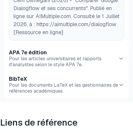
Cem Dilmegani (2026) - "Comparer Google
Dialogflow et ses concurrents". Publié en
ligne sur AIMultiple.com. Consulté le 1 Juillet
2026, à : https://aimultiple.com/dialogflow
[Ressource en ligne]
APA 7e édition
Pour les articles universitaires et rapports
d'analystes selon le style APA 7e.
BibTeX
Aperçu
HTML
Copier
Pour les documents LaTeX et les gestionnaires de
références académiques.
Aperçu
HTML
Copier
Liens de référence
@misc{dilmegani2026,

  author = {Dilmegani, Cem},
