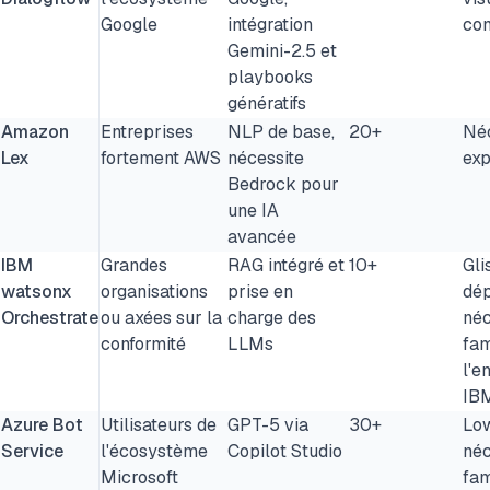
Google
intégration
con
Gemini-2.5 et
playbooks
génératifs
Amazon
Entreprises
NLP de base,
20+
Néc
Lex
fortement AWS
nécessite
exp
Bedrock pour
une IA
avancée
IBM
Grandes
RAG intégré et
10+
Gli
watsonx
organisations
prise en
dép
Orchestrate
ou axées sur la
charge des
néc
conformité
LLMs
fam
l'e
IB
Azure Bot
Utilisateurs de
GPT-5 via
30+
Lo
Service
l'écosystème
Copilot Studio
néc
Microsoft
fam