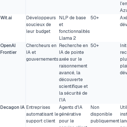
l'e
Az
Wit.ai
Développeurs
NLP de base
50+
Axé
soucieux de
et
dé
leur budget
fonctionnalités
Llama 2
OpenAI
Chercheurs en
Recherche en
50+
Ini
Frontier
IA et
IA de pointe
rec
gouvernements
axée sur le
plu
raisonnement
pla
avancé, la
dé
découverte
scientifique et
la sécurité de
l'IA
Decagon IA
Entreprises
Agents d'IA
Non
Uti
automatisant le
générative
disponible
ins
support client
pour le
publiquement
lan