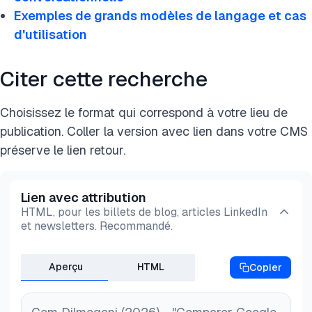
intégration transparente à Google Cloud et des
Exemples de grands modèles de langage et cas
flux conversationnels complexes, Dialogflow aide
d'utilisation
à créer des chatbots qui comprennent la parole
humaine et offrent des expériences personnalisées
Citer cette recherche
sur les sites web, les applications mobiles et les
plateformes de messagerie comme Facebook.
Choisissez le format qui correspond à votre lieu de
publication. Coller la version avec lien dans votre CMS
préserve le lien retour.
Lien avec attribution
HTML, pour les billets de blog, articles LinkedIn
et newsletters. Recommandé.
Aperçu
HTML
Copier