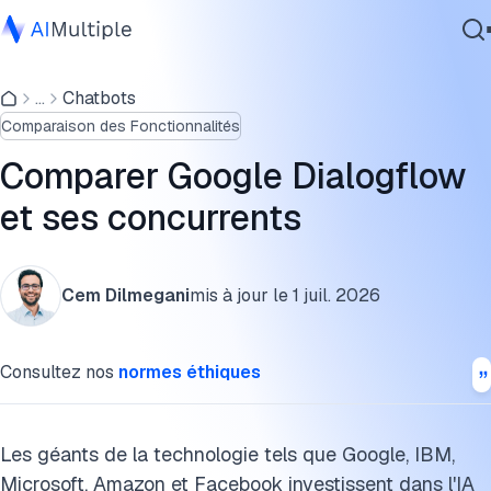
Qu'est-ce que Google Dialogflow ?
...
Chatbots
IA agentique
Comment fonctionne Google Dialogflow ?
Comparaison des Fonctionnalités
cybersécurité
Comment Dialogflow se compare-t-il aux autres
Données
Comparer Google Dialogflow
plateformes de chatbots ?
Logiciel d'entreprise
et ses concurrents
Services
FAQ
Lectures complémentaires
Cem Dilmegani
mis à jour le
1 juil. 2026
Citer cette recherche
Contactez-nous
Consultez nos
normes éthiques
Les géants de la technologie tels que Google, IBM,
Microsoft, Amazon et Facebook investissent dans l'IA