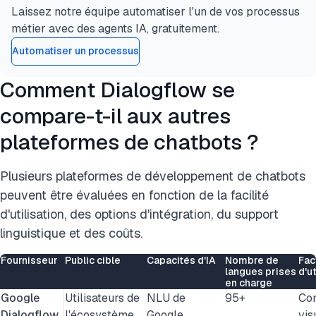
Laissez notre équipe automatiser l'un de vos processus
métier avec des agents IA, gratuitement.
Automatiser un processus
Comment Dialogflow se
compare-t-il aux autres
plateformes de chatbots ?
Plusieurs plateformes de développement de chatbots
peuvent être évaluées en fonction de la facilité
d'utilisation, des options d'intégration, du support
linguistique et des coûts.
Fournisseur
Public cible
Capacités d'IA
Nombre de
Faci
langues prises
d'ut
en charge
Google
Utilisateurs de
NLU de
95+
Con
Dialogflow
l'écosystème
Google,
vis