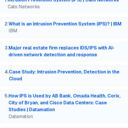
  year   = {2026},

Cato Networks
  month  = apr,

  howpublished    = {\url{https://aimultiple.com/ai
  note   = {AIMultiple. Erişim tarihi: 1 Nisan 2026
2
.
What is an Intrusion Prevention System (IPS)? | IBM
}
IBM
3
.
Major real estate firm replaces IDS/IPS with AI-
driven network detection and response
4
.
Case Study: Intrusion Prevention, Detection in the
Cloud
5
.
How IPS is Used by AB Bank, Omada Health, Corix,
City of Bryan, and Cisco Data Centers: Case
Studies | Datamation
Datamation