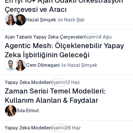
En İyi 10+ Ajan Odaklı Orkestrasyon
Çerçevesi ve Aracı
Hazal Şimşek
ile
Nazlı Şipi
Ajan Tabanlı Yapay Zeka Çerçeveleri
4 Ağu
İçgörü
Agentic Mesh: Ölçeklenebilir Yapay
Zeka İşbirliğinin Geleceği
Cem Dilmegani
ile
Hazal Şimşek
Yapay Zeka Modelleri
12 Haz
İçgörü
Zaman Serisi Temel Modelleri:
Kullanım Alanları & Faydalar
Sıla Ermut
Yapay Zeka Modelleri
26 Haz
İçgörü