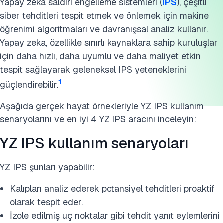
YZ IPS tehdit önleme yöntemleri
Yapay zeka saldırı engelleme sistemleri (
IPS
), çeşitli
siber tehditleri tespit etmek ve önlemek için makine
IPS, IDS'den nasıl farklıdır?
öğrenimi algoritmaları ve davranışsal analiz kullanır.
Yapay zeka, özellikle sınırlı kaynaklara sahip kuruluşlar
Daha fazla okuma
için daha hızlı, daha uyumlu ve daha maliyet etkin
Bu araştırmayı kaynak gösterin
tespit sağlayarak geleneksel IPS yeteneklerini
1
güçlendirebilir.
Aşağıda gerçek hayat örnekleriyle YZ IPS kullanım
senaryolarını ve en iyi 4 YZ IPS aracını inceleyin:
YZ IPS kullanım senaryoları
YZ IPS şunları yapabilir:
Kalıpları analiz ederek potansiyel tehditleri proaktif
olarak tespit eder.
İzole edilmiş uç noktalar gibi tehdit yanıt eylemlerini