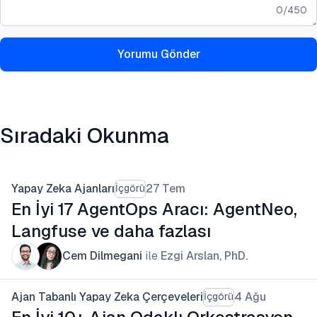
0
/
450
Yorumu Gönder
Sıradaki Okunma
Yapay Zeka Ajanları
27 Tem
İçgörü
En İyi 17 AgentOps Aracı: AgentNeo,
Langfuse ve daha fazlası
Cem Dilmegani
ile
Ezgi Arslan, PhD.
Ajan Tabanlı Yapay Zeka Çerçeveleri
4 Ağu
İçgörü