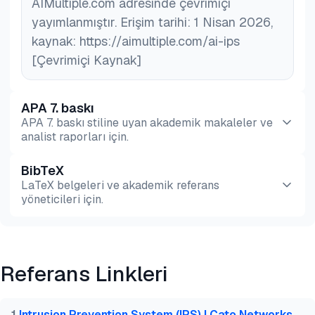
AIMultiple.com adresinde çevrimiçi
yayımlanmıştır. Erişim tarihi: 1 Nisan 2026,
kaynak: https://aimultiple.com/ai-ips
[Çevrimiçi Kaynak]
APA 7. baskı
APA 7. baskı stiline uyan akademik makaleler ve
analist raporları için.
BibTeX
Önizleme
HTML
Kopyala
LaTeX belgeleri ve akademik referans
yöneticileri için.
Önizleme
HTML
Kopyala
Referans Linkleri
@misc{dilmegani2026,

  author = {Dilmegani, Cem and PhD., Ezgi Arslan,},
  title  = {{YZ IPS: 6 Gerçek Hayat Kullanım Senary
1
.
Intrusion Prevention System (IPS) | Cato Networks